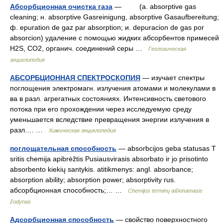
Абсорбционная очистка газа
— (a. absorptive gas
cleaning; н. absorptive Gasreinigung, absorptive Gasaufbereitung;
ф. epuration de gaz par absorption; и. depuracion de gas por
absorcion) удаление c помощью жидких абсорбентов примесей
H2S, CO2, органич. соединений серы …
Геологическая
энциклопедия
АБСОРБЦИОННАЯ СПЕКТРОСКОПИЯ
— изучает спектры
поглощения электромагн. излучения атомами и молекулами в
ва в разл. агрегатных состояниях. Интенсивность светового
потока при его прохождении через исследуемую среду
уменьшается вследствие превращения энергии излучения в
разл.… …
Химическая энциклопедия
поглощательная способность
— absorbcijos geba statusas T
sritis chemija apibrėžtis Pusiausvirasis absorbato ir jo prisotinto
absorbento kiekių santykis. atitikmenys: angl. absorbance;
absorption ability; absorption power; absorptivity rus.
абсорбционная способность;… …
Chemijos terminų aiškinamasis
žodynas
Адсорбционная способность
— свойство поверхностного