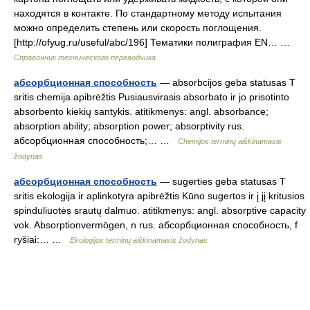
находятся в контакте. По стандартному методу испытания
можно определить степень или скорость поглощения.
[http://ofyug.ru/useful/abc/196] Тематики полиграфия EN… …
Справочник технического переводчика
абсорбционная способность
— absorbcijos geba statusas T
sritis chemija apibrėžtis Pusiausvirasis absorbato ir jo prisotinto
absorbento kiekių santykis. atitikmenys: angl. absorbance;
absorption ability; absorption power; absorptivity rus.
абсорбционная способность;… …
Chemijos terminų aiškinamasis
žodynas
абсорбционная способность
— sugerties geba statusas T
sritis ekologija ir aplinkotyra apibrėžtis Kūno sugertos ir į jį kritusios
spinduliuotės srautų dalmuo. atitikmenys: angl. absorptive capacity
vok. Absorptionvermögen, n rus. абсорбционная способность, f
ryšiai:… …
Ekologijos terminų aiškinamasis žodynas